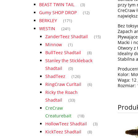
BEAST TWIN TAIL
przy tym 
(3)
CreCraw ł
Gumy SHOP DROP
(12)
największ
BERKLEY
(171)
Bez toksy
WESTIN
(241)
Zapach a
ZanderTeez Shadtail
Pływając
(15)
Macki i no
Minnow
(1)
Otwory z 
BullTeez Shadtail
(8)
Idealny do
Stabilna 
Stanley the Stickleback
Shadtail
(0)
Producent
Kolor: Mo
ShadTeez
(126)
Waga: 12 
RingCraw Curltail
(6)
Rozmiar:
Ricky the Roach
Shadtail
(33)
Produ
CreCraw
Creaturebait
(18)
HollowTeez Shadtail
(3)
KickTeez Shadtail
(8)