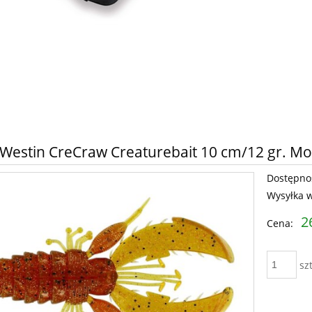
estin CreCraw Creaturebait 10 cm/12 gr. Mot
Dostępno
Wysyłka 
2
Cena:
szt