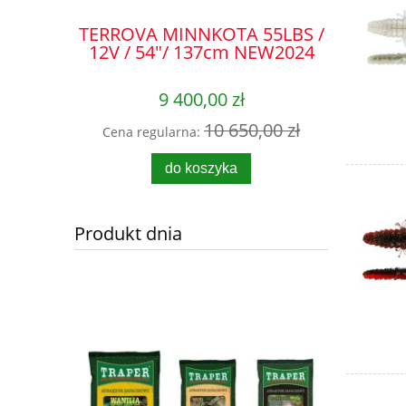
TERROVA MINNKOTA 55LBS /
ĄCY DO
KOMBIN
12V / 54"/ 137cm NEW2024
 45
FLOAT
9 400,00 zł
10 650,00 zł
Cena regularna:
0 zł
Cena 
do koszyka
Produkt dnia