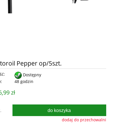
oroil Pepper op/5szt.
ść:
Dostępny
w:
48 godzin
6,99 zł
do koszyka
.
dodaj do przechowalni