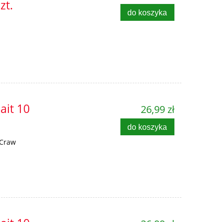
zt.
do koszyka
ait 10
26,99 zł
do koszyka
 Craw