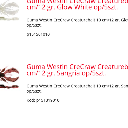
Guma Westin CreCraw Creatureb
cm/12 gr. Glow White op/5szt.
HUMMINBIRD XPLORE 9
EZON COASTFLOAT
CMSI+CHARTPLOTER Z
Guma Westin CreCraw Creaturebait 10 cm/12 gr. Gl
ATION IMAX *XL*
Przetwornikiem NOWOŚ
op/5szt.
8 450,00 zł
p151561010
850,00 zł
9 490,00 zł
Cena regularna:
965,00 zł
regularna:
do koszyka
Guma Westin CreCraw Creatureb
cm/12 gr. Sangria op/5szt.
Guma Westin CreCraw Creaturebait 10 cm/12 gr. San
op/5szt.
Kod: p151319010