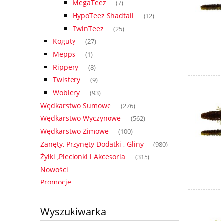
MegaTeez
(7)
HypoTeez Shadtail
(12)
TwinTeez
(25)
Koguty
(27)
Mepps
(1)
Rippery
(8)
Twistery
(9)
Woblery
(93)
Wędkarstwo Sumowe
(276)
Wędkarstwo Wyczynowe
(562)
Wędkarstwo Zimowe
(100)
Zanęty, Przynęty Dodatki , Gliny
(980)
Żyłki ,Plecionki i Akcesoria
(315)
Nowości
Promocje
Wyszukiwarka