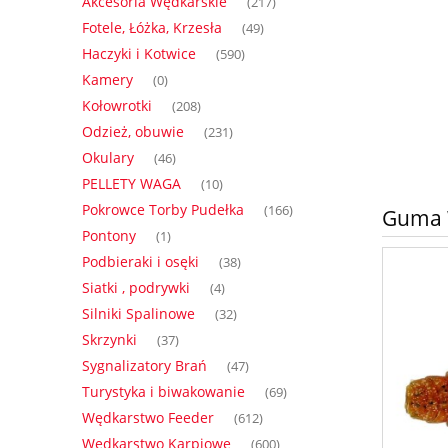
Akcesoria Wędkarskie
(217)
Fotele, Łóżka, Krzesła
(49)
Haczyki i Kotwice
(590)
Kamery
(0)
Kołowrotki
(208)
Odzież, obuwie
(231)
Okulary
(46)
PELLETY WAGA
(10)
Pokrowce Torby Pudełka
(166)
Guma W
Pontony
(1)
Podbieraki i osęki
(38)
Siatki , podrywki
(4)
Silniki Spalinowe
(32)
Skrzynki
(37)
Sygnalizatory Brań
(47)
Turystyka i biwakowanie
(69)
Wędkarstwo Feeder
(612)
Wędkarstwo Karpiowe
(600)