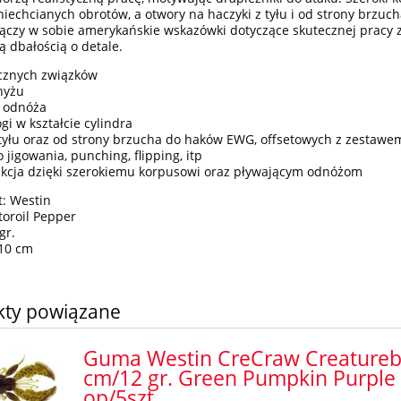
niechcianych obrotów, a otwory na haczyki z tyłu i od strony brzucha
ączy w sobie amerykańskie wskazówki dotyczące skutecznej pracy
ą dbałością o detale.
cznych związków
nyżu
e odnóża
gi w kształcie cylindra
tyłu oraz od strony brzucha do haków EWG, offsetowych z zestawe
 jigowania, punching, flipping, itp
akcja dzięki szerokiemu korpusowi oraz pływającym odnóżom
: Westin
toroil Pepper
gr.
 10 cm
kty powiązane
Guma Westin CreCraw Creatureb
cm/12 gr. Green Pumpkin Purple
op/5szt.