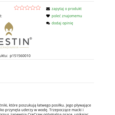
zapytaj o produkt
t:
poleć znajomemu
dodaj opinię
uktu:
p151560010
iki, które poszukują łatwego posiłku. Jego pływające
tylko przynęta uderzy w wodę. Trzepoczące macki i
 korpus zapewnia CreCraw optymalną pracę, unikając