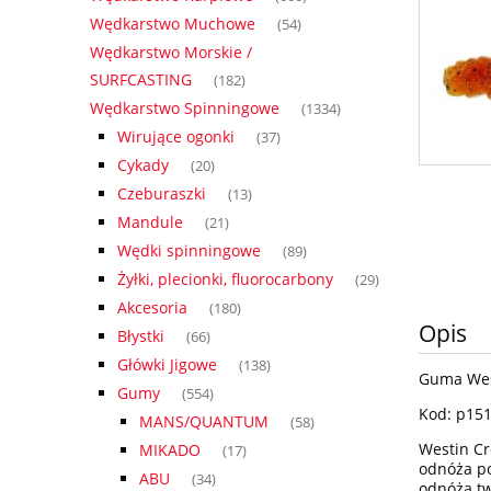
Wędkarstwo Muchowe
(54)
Wędkarstwo Morskie /
SURFCASTING
(182)
Wędkarstwo Spinningowe
(1334)
Wirujące ogonki
(37)
Cykady
(20)
Czeburaszki
(13)
Mandule
(21)
Wędki spinningowe
(89)
Żyłki, plecionki, fluorocarbony
(29)
Akcesoria
(180)
Opis
Błystki
(66)
Główki Jigowe
(138)
Guma West
Gumy
(554)
Kod: p15
MANS/QUANTUM
(58)
Westin Cr
MIKADO
(17)
odnóża po
ABU
(34)
odnóża tw