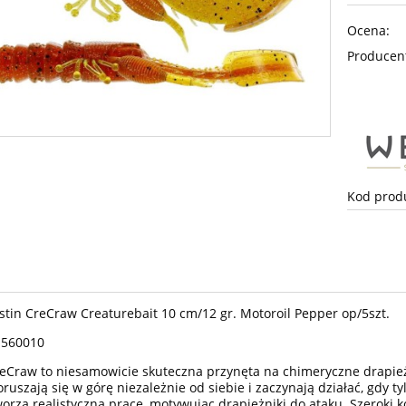
Ocena:
Producen
Kod prod
in CreCraw Creaturebait 10 cm/12 gr. Motoroil Pepper op/5szt.
1560010
eCraw to niesamowicie skuteczna przynęta na chimeryczne drapieżn
ruszają się w górę niezależnie od siebie i zaczynają działać, gdy 
orzą realistyczną pracę, motywując drapieżniki do ataku. Szeroki