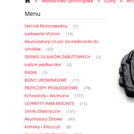
»
»
»
Wędkarstwo Spinningowe
Gumy
WE
Regulamin
Formularz Kontakto
Menu
Sternik Motorowodny
(1)
Ładowarki Victron
(15)
Akumulatory Lit-jon do elektroniki do
silników
(37)
SERWIS SILNIKÓW ZABUTOWYCH
(2)
Łodzie wędkarskie
(2)
RADIA
(1)
BONY UPOMINKOWE
(11)
PRZYCZEPY PODŁODZIOWE
(78)
Echosondy i Akcesoria
(177)
UCHWYTY RAM MOUNTS
(11)
Silniki Elektryczne
(131)
Akumlatory Żelowe
(91)
Komary i Kleszcze
(6)