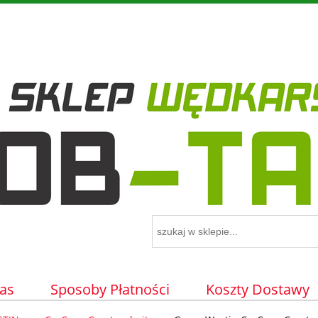
as
Sposoby Płatności
Koszty Dostawy