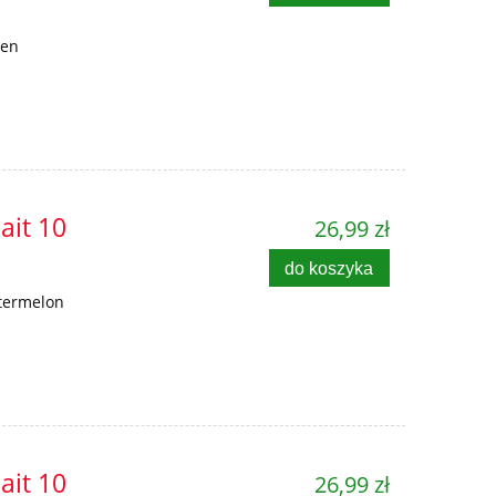
een
ait 10
26,99 zł
do koszyka
termelon
ait 10
26,99 zł