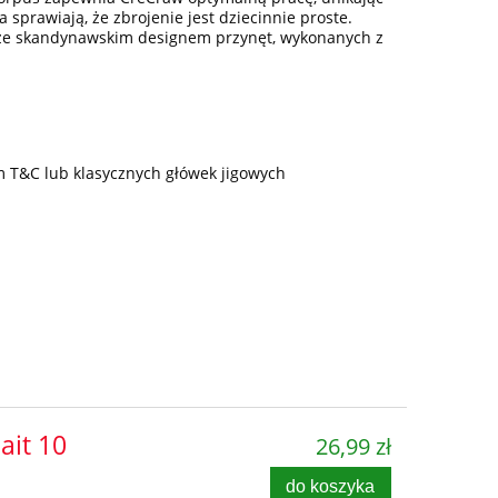
 sprawiają, że zbrojenie jest dziecinnie proste.
 ze skandynawskim designem przynęt, wykonanych z
m T&C lub klasycznych główek jigowych
ait 10
26,99 zł
do koszyka