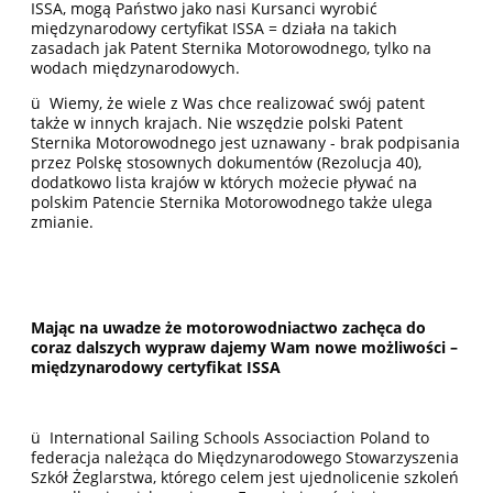
ISSA, mogą Państwo jako nasi Kursanci wyrobić
międzynarodowy certyfikat ISSA = działa na takich
zasadach jak Patent Sternika Motorowodnego, tylko na
wodach międzynarodowych.
ü
Wiemy, że wiele z Was chce realizować swój patent
także w innych krajach. Nie wszędzie polski Patent
Sternika Motorowodnego jest uznawany - brak podpisania
przez Polskę stosownych dokumentów (Rezolucja 40),
dodatkowo lista krajów w których możecie pływać na
polskim Patencie Sternika Motorowodnego także ulega
zmianie.
Mając na uwadze że motorowodniactwo zachęca do
coraz dalszych wypraw dajemy Wam nowe możliwości –
międzynarodowy certyfikat ISSA
ü International Sailing Schools Associaction Poland to
federacja należąca do Międzynarodowego Stowarzyszenia
Szkół Żeglarstwa, którego celem jest ujednolicenie szkoleń