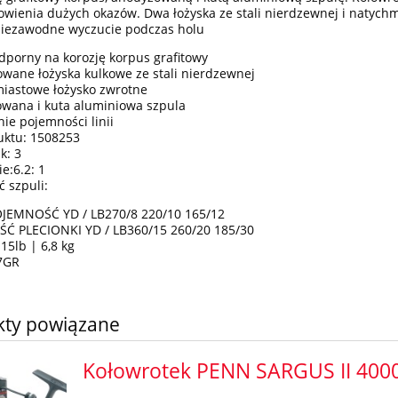
owienia dużych okazów. Dwa łożyska ze stali nierdzewnej i natyc
niezawodne wyczucie podczas holu
 odporny na korozję korpus grafitowy
owane łożyska kulkowe ze stali nierdzewnej
iastowe łożysko zwrotne
wana i kuta aluminiowa szpula
nie pojemności linii
uktu: 1508253
k: 3
ie:6.2: 1
 szpuli:
EMNOŚĆ YD / LB270/8 220/10 165/12
Ć PLECIONKI YD / LB360/15 260/20 185/30
15lb | 6,8 kg
7GR
kty powiązane
Kołowrotek PENN SARGUS II 400