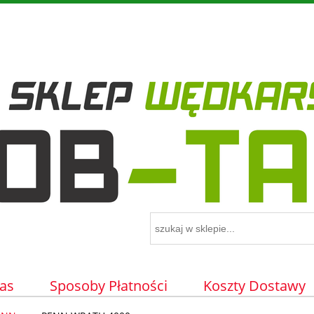
as
Sposoby Płatności
Koszty Dostawy