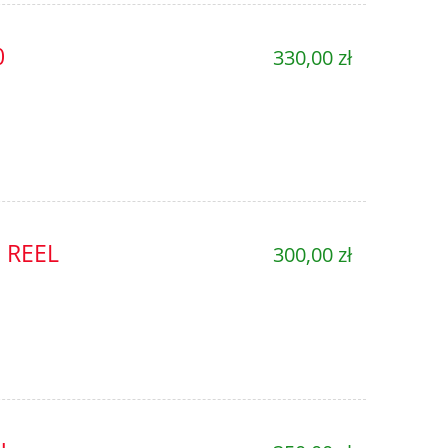
0
330,00 zł
Atraktor Feeder 250 g
Atraktor Ha
8,00 zł
8,0
 REEL
300,00 zł
do koszyka
do ko