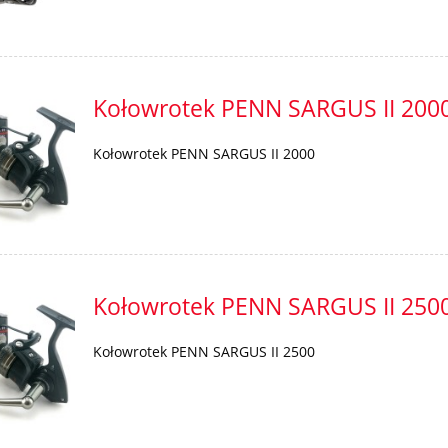
IVE 2 Humminbird
WKŁAD OCIEPLAJĄCY D
NOWOŚĆ
KALOSZY ROZM. 45
8 500,00 zł
Kołowrotek PENN SARGUS II 200
13,50 zł
9 490,00 zł
egularna:
18,00 zł
Cena regularna:
Kołowrotek PENN SARGUS II 2000
do koszyka
Kołowrotek PENN SARGUS II 250
Kołowrotek PENN SARGUS II 2500