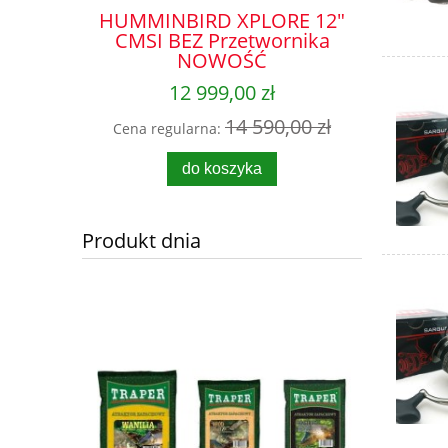
ORE 9"
HUMMINBIRD XPLORE 12"
MEGA L
ORNIKA
CMSI BEZ Przetwornika
NOWOŚĆ
12 999,00 zł
,00 zł
14 590,00 zł
Cena regularna:
Cena r
do koszyka
Produkt dnia