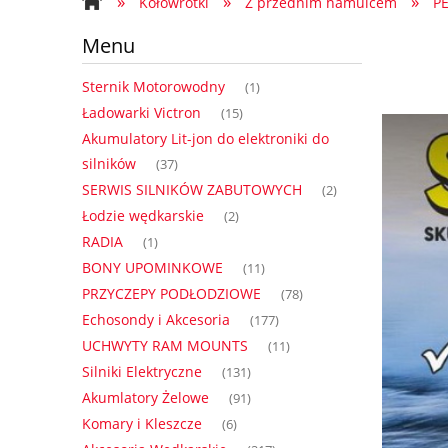
»
»
»
Kołowrotki
Z przednim hamulcem
P
Regulamin
Formularz Kontakto
Menu
Sternik Motorowodny
(1)
Ładowarki Victron
(15)
Akumulatory Lit-jon do elektroniki do
silników
(37)
SERWIS SILNIKÓW ZABUTOWYCH
(2)
Łodzie wędkarskie
(2)
RADIA
(1)
BONY UPOMINKOWE
(11)
PRZYCZEPY PODŁODZIOWE
(78)
Echosondy i Akcesoria
(177)
UCHWYTY RAM MOUNTS
(11)
Silniki Elektryczne
(131)
Akumlatory Żelowe
(91)
Komary i Kleszcze
(6)