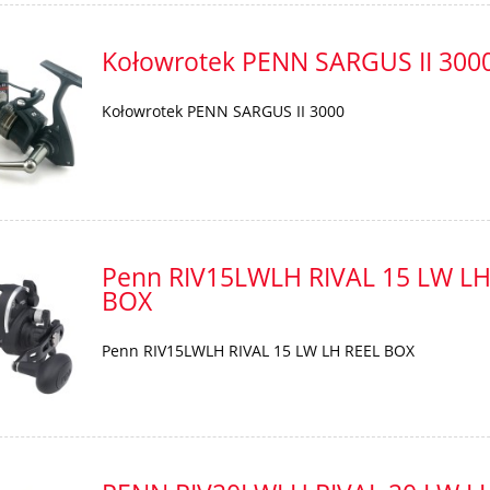
Kołowrotek PENN SARGUS II 300
Kołowrotek PENN SARGUS II 3000
tor Big Fish 250 g
Atraktor Czosnek 250 g
8,00 zł
8,00 zł
Penn RIV15LWLH RIVAL 15 LW LH
do koszyka
BOX
Penn RIV15LWLH RIVAL 15 LW LH REEL BOX