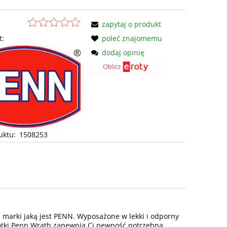
zapytaj o produkt
t:
poleć znajomemu
dodaj opinię
uktu:
1508253
 marki jaką jest PENN. Wyposażone w lekki i odporny
rotki Penn Wrath zapewnią Ci pewność potrzebną