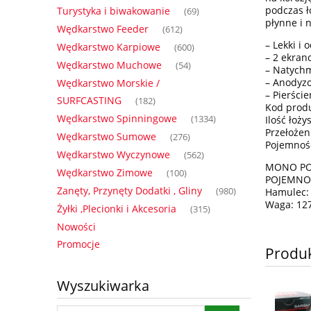
podczas ł
Turystyka i biwakowanie
(69)
płynne i 
Wędkarstwo Feeder
(612)
– Lekki i
Wędkarstwo Karpiowe
(600)
– 2 ekran
Wędkarstwo Muchowe
(54)
– Natychm
– Anodyzo
Wędkarstwo Morskie /
– Pierście
SURFCASTING
(182)
Kod prod
Wędkarstwo Spinningowe
(1334)
Ilość łożys
Przełożen
Wędkarstwo Sumowe
(276)
Pojemność
Wędkarstwo Wyczynowe
(562)
MONO POJ
Wędkarstwo Zimowe
(100)
POJEMNOŚ
Zanęty, Przynęty Dodatki , Gliny
(980)
Hamulec: 
Waga: 12
Żyłki ,Plecionki i Akcesoria
(315)
Nowości
Promocje
Produ
Wyszukiwarka