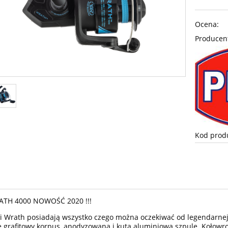
Ocena:
Producen
Kod prod
TH 4000 NOWOŚĆ 2020 !!!
i Wrath posiadają wszystko czego można oczekiwać od legendarnej
ę grafitowy korpus, anodyzowaną i kutą aluminiową szpulę. Kołow