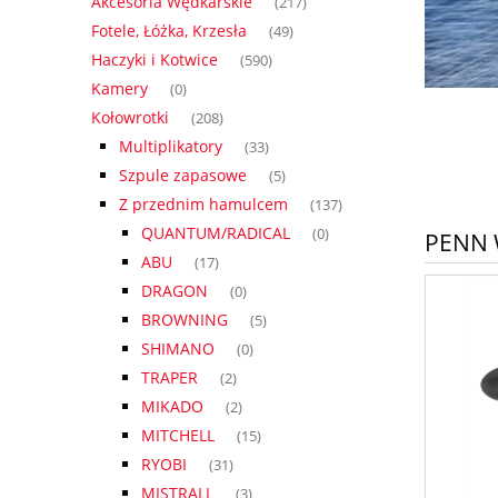
Akcesoria Wędkarskie
(217)
Fotele, Łóżka, Krzesła
(49)
Haczyki i Kotwice
(590)
Kamery
(0)
Kołowrotki
(208)
Multiplikatory
(33)
Szpule zapasowe
(5)
Z przednim hamulcem
(137)
QUANTUM/RADICAL
(0)
PENN 
ABU
(17)
DRAGON
(0)
BROWNING
(5)
SHIMANO
(0)
TRAPER
(2)
MIKADO
(2)
MITCHELL
(15)
RYOBI
(31)
MISTRALL
(3)