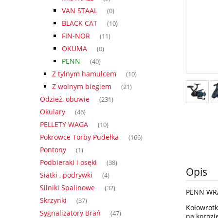
VAN STAAL
(0)
BLACK CAT
(10)
FIN-NOR
(11)
OKUMA
(0)
PENN
(40)
Z tylnym hamulcem
(10)
Z wolnym biegiem
(21)
Odzież, obuwie
(231)
Okulary
(46)
PELLETY WAGA
(10)
Pokrowce Torby Pudełka
(166)
Pontony
(1)
Podbieraki i osęki
(38)
Opis
Siatki , podrywki
(4)
Silniki Spalinowe
(32)
PENN WRA
Skrzynki
(37)
Kołowrotk
Sygnalizatory Brań
(47)
na korozj