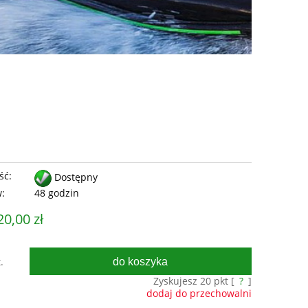
ść:
Dostępny
w:
48 godzin
20,00 zł
do koszyka
.
Zyskujesz
20
pkt [
?
]
dodaj do przechowalni