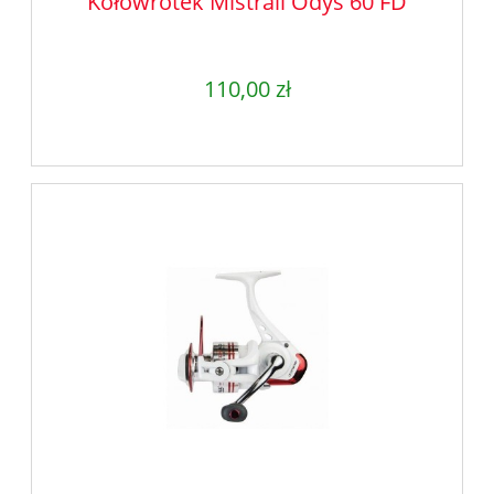
Kołowrotek Mistrall Odys 60 FD
110,00 zł