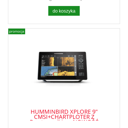
do koszyka
promocja
HUMMINBIRD XPLORE 9"
CMSI+CHARTPLOTER Z
Przetwornikiem NOWOŚĆ