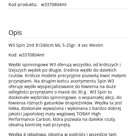
Kod produktu:
w3370804ml
Opis
W3 Spin 2nd 8'/240cm ML 5-25gr. 4 sec Westin
Kod: w3370804ml
Wędki spinningowe W3 oferują wszystko, od krótszych i
lżejszych wędek po długie, średnie wędki do dalekich
rzutów. Krótsze modele precyzyjnie pozwolą łowić małymi
przynętami. Na drugim końcu asortymentu Spin W3
oferuje wędki wyspecjalizowane do łowienia na duże
odległości przynętami o masie do 30 g . W3 Spin to
doskonałe wędzisko spinningowe, o wspaniałej akcji, do
łowienia różnych gatunków drapieżników. Wędka ta jest
lekka, doskonale wyważona i wykonana z bardzo dobrej
jakości japońskiej maty węglowej TORAY High
Performance Carbon, która pozwala na dalekie rzuty,
idealną kontrolę nad przynętą.
Wędka 4 składowa, idealna w podróży i wszędzie tam