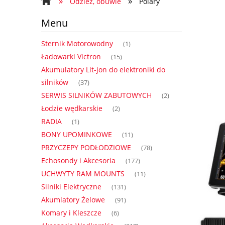
»
»
Odzież, obuwie
Polary
Regulamin
Formularz Kontakto
Menu
Sternik Motorowodny
(1)
Ładowarki Victron
(15)
Akumulatory Lit-jon do elektroniki do
silników
(37)
SERWIS SILNIKÓW ZABUTOWYCH
(2)
Łodzie wędkarskie
(2)
RADIA
(1)
BONY UPOMINKOWE
(11)
PRZYCZEPY PODŁODZIOWE
(78)
Echosondy i Akcesoria
(177)
UCHWYTY RAM MOUNTS
(11)
Silniki Elektryczne
(131)
Akumlatory Żelowe
(91)
Komary i Kleszcze
(6)