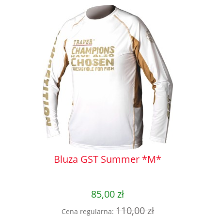
ctive
HUMMI
Bluza GST Summer *M*
CMSI
Przet
85,00 zł
00 zł
Cena r
110,00 zł
Cena regularna: