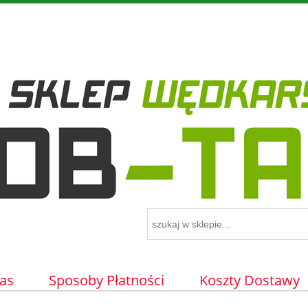
as
Sposoby Płatności
Koszty Dostawy