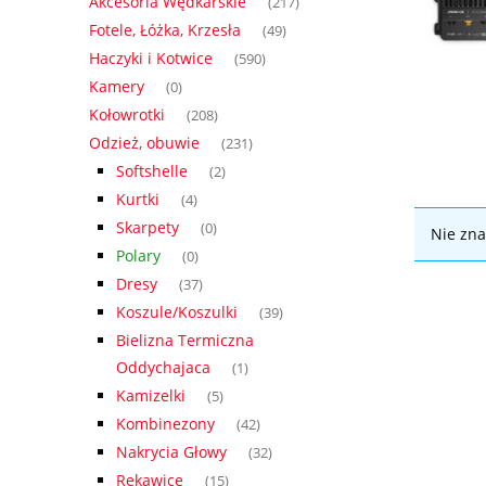
Akcesoria Wędkarskie
(217)
Fotele, Łóżka, Krzesła
(49)
Haczyki i Kotwice
(590)
Kamery
(0)
Kołowrotki
(208)
Odzież, obuwie
(231)
Softshelle
(2)
Kurtki
(4)
Skarpety
(0)
Nie zna
Polary
(0)
Dresy
(37)
Koszule/Koszulki
(39)
Bielizna Termiczna
Oddychajaca
(1)
Kamizelki
(5)
Kombinezony
(42)
Nakrycia Głowy
(32)
Rękawice
(15)